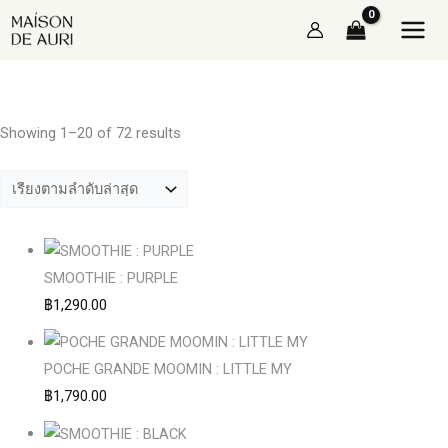
Skip
Sorted
to
by
content
latest
Showing 1–20 of 72 results
SMOOTHIE : PURPLE
฿
1,290.00
POCHE GRANDE MOOMIN : LITTLE MY
฿
1,790.00