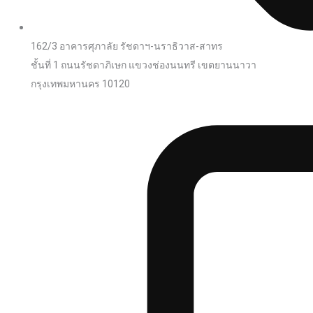
162/3 อาคารศุภาลัย รัชดาฯ-นราธิวาส-สาทร
ชั้นที่ 1 ถนนรัชดาภิเษก แขวงช่องนนทรี เขตยานนาวา
กรุงเทพมหานคร 10120