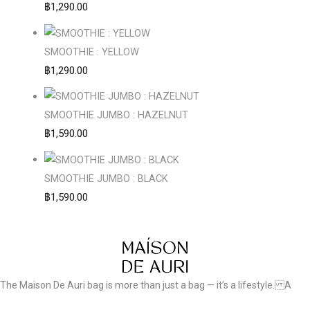
฿
1,290.00
SMOOTHIE : YELLOW
฿
1,290.00
SMOOTHIE JUMBO : HAZELNUT
฿
1,590.00
SMOOTHIE JUMBO : BLACK
฿
1,590.00
The Maison De Auri bag is more than just a bag — it’s a lifestyle. A
symbol of bold elegance, crafted for those who dare to make a