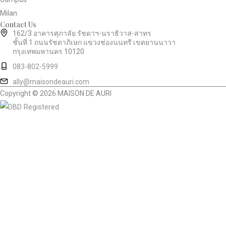
Milan
Contact Us
162/3 อาคารศุภาลัย รัชดาฯ-นราธิวาส-สาทร
ชั้นที่ 1 ถนนรัชดาภิเษก แขวงช่องนนทรี เขตยานนาวา
กรุงเทพมหานคร 10120
083-802-5999
ally@maisondeauri.com
Copyright © 2026 MAISON DE AURI
เราใช้คุกกี้เพื่อพัฒนาประสิทธิภาพ และประสบการณ์ที่ดีในการใช้
เว็บไซต์ของคุณ คุณสามารถศึกษารายละเอียดได้ที่
นโยบายความเป็น
ส่วนตัว
และสามารถจัดการความเป็นส่วนตัวเองได้ของคุณได้เองโดย
คลิกที่
ตั้งค่า
ยอมรับ
ตั้งค่าความเป็นส่วนตัว
คุณสามารถเลือกการตั้งค่าคุกกี้โดยเปิด/ปิด คุกกี้ในแต่ละประเภทได้ตาม