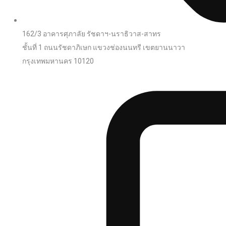
162/3 อาคารศุภาลัย รัชดาฯ-นราธิวาส-สาทร
ชั้นที่ 1 ถนนรัชดาภิเษก แขวงช่องนนทรี เขตยานนาวา
กรุงเทพมหานคร 10120