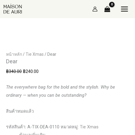
Skip
Original
Current
29% OFF
to
price
price
content
was:
is:
฿340.00.
฿240.00.
หน้าหลัก
/
Tie Xmas
/ Dear
Dear
฿
340.00
฿
240.00
The everywhere bag for the bold and the stylish.
Why be
ordinary — when you can be outstanding?
สินค้าหมดแล้ว
รหัสสินค้า:
A-TIX-DEA-0110
หมวดหมู่:
Tie Xmas