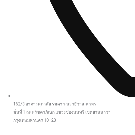
162/3 อาคารศุภาลัย รัชดาฯ-นราธิวาส-สาทร
ชั้นที่ 1 ถนนรัชดาภิเษก แขวงช่องนนทรี เขตยานนาวา
กรุงเทพมหานคร 10120