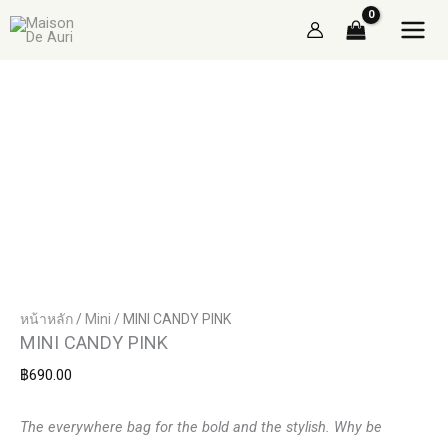
Skip
to
content
หน้าหลัก
/
Mini
/ MINI CANDY PINK
MINI CANDY PINK
฿
690.00
The everywhere bag for the bold and the stylish.
Why be