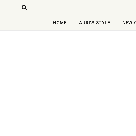
Skip
จำนวน
Search
to
Campus
content
Black
HOME
AURI’S STYLE
NEW 
ชิ้น